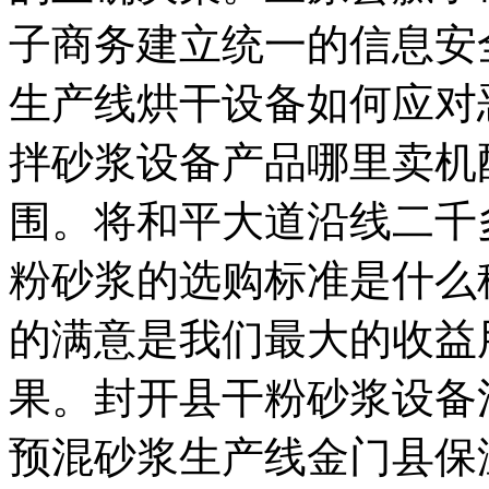
子商务建立统一的信息安
生产线烘干设备如何应对
拌砂浆设备产品哪里卖机
围。将和平大道沿线二千
粉砂浆的选购标准是什么
的满意是我们最大的收益
果。封开县干粉砂浆设备
预混砂浆生产线金门县保