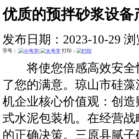
优质的预拌砂浆设备
发布日期：2023-10-29 
字号：
|
打印：
将使您倍感高效安全快
了您的满意。琼山市硅藻
机企业核心价值观：创造
式水泥包装机。在经营战
的正确决策。三原县腻子