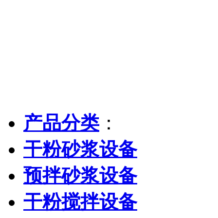
产品分类
：
干粉砂浆设备
预拌砂浆设备
干粉搅拌设备