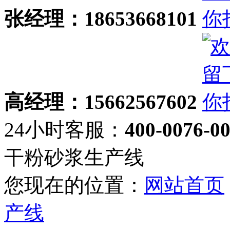
张经理：18653668101
高经理：15662567602
24小时客服：
400-0076-0
干粉砂浆生产线
您现在的位置：
网站首页
产线