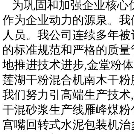
为巩固和加强企业核心
作为企业动力的源泉。我
人员。我公司连续多年被
的标准规范和严格的质量
地推进技术进步,金堂粉
莲湖干粉混合机南木干粉
我们努力引高端生产技术
干混砂浆生产线雁峰煤粉
宫嘴回转式水泥包装机治