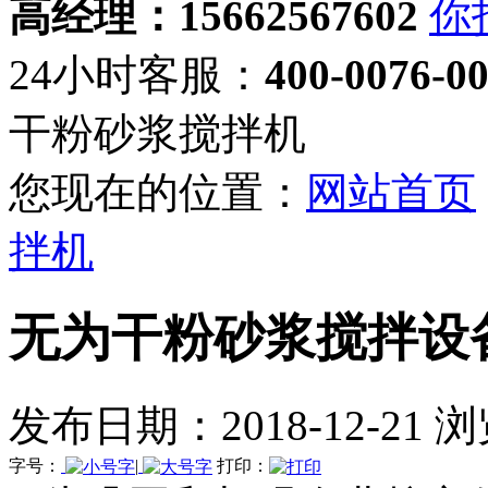
高经理：15662567602
24小时客服：
400-0076-0
干粉砂浆搅拌机
您现在的位置：
网站首页
拌机
无为干粉砂浆搅拌设
发布日期：2018-12-21 
字号：
|
打印：