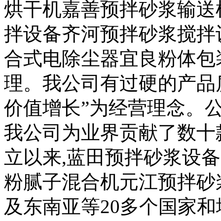
烘干机嘉善预拌砂浆输送
拌设备齐河预拌砂浆搅拌
合式电除尘器宜良粉体包
理。我公司有过硬的产品
价值增长”为经营理念。
我公司为业界贡献了数十
立以来,蓝田预拌砂浆设
粉腻子混合机元江预拌砂
及东南亚等20多个国家