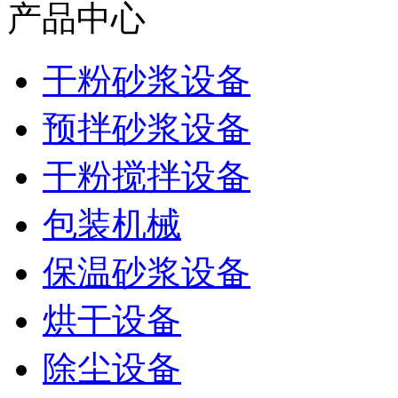
产品中心
干粉砂浆设备
预拌砂浆设备
干粉搅拌设备
包装机械
保温砂浆设备
烘干设备
除尘设备