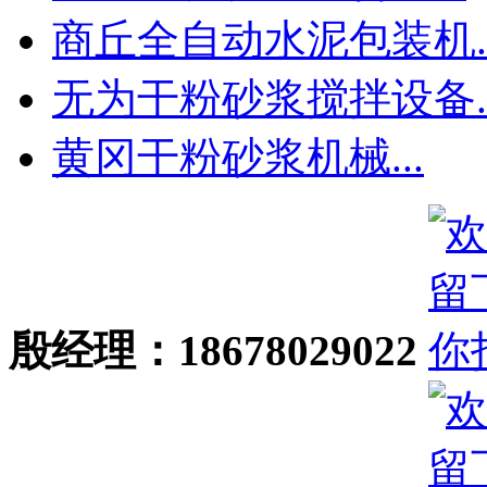
商丘全自动水泥包装机..
无为干粉砂浆搅拌设备..
黄冈干粉砂浆机械...
殷经理：18678029022